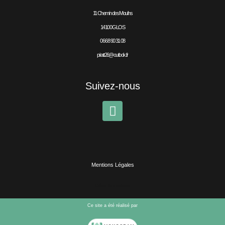
11 Chemin des Moulins
14100 GLOS
06 68 90 31 08
piratt26@outlook.fr
Suivez-nous
Mentions Légales
Gérer le contenu
Ce site a été réalisé par