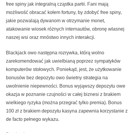
free spiny jak integralną cząstka partii. Fani mają
możliwość obracać kołem fortuny, by zdobyć free spiny,
jakie pozwalają dywanom w otrzymanie monet,
atakowanie wiosek różnych internautów, obronę własnej
naszej wsi oraz mnóstwo innych interakcji.
Blackjack owo następna rozrywka, którą wolno
zarekomendować jak uwielbianą poprzez sympatyków
komputerów stołowych. Poniekąd, jest, że użytkowanie
bonusów bez depozytu owo świetny strategia na
uwolnienie niepewności. Bonus wyjąwszy depozytu owe
okazja w poznanie czujności w całej biznesi z brakiem
wielkiego ryzyka (można przegrać tylko premia). Bonus
100 zł z brakiem depozytu kasyna zapewnia korzystanie z
de facto pełnego wykazu.