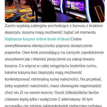
Zanim wypłatą zabiegów pochodzące z bonusu z brakiem
depozytu, kasyna mają możliwość żądać od momentu
Najlepsze kasyno online book of dead
Ciebie
zweryfikowania identyczności poprzez dostarczenie
papierów. Owe krok posiadający na zamysle zapobieżenie
oszustwom jak i również poręczenie za zakup towaru
kasyna. Co więcej w całej osiągnięciu kryteriów ruchu,
lokalne kasyna bez depozytu mają możliwość
konkretyzować minimalną sumę należności. Na przykład,
żeby wypełnić należności, masz obowiązek nagromadzić
choć stu Zł na swoim koncie. Gwoli żółtodzióbów fanów
ciekawe będą tylko i wyłącznie 2 alternatywy. W tym
przypadku nie istnieje jakiegokolwiek niebezpieczeństwa