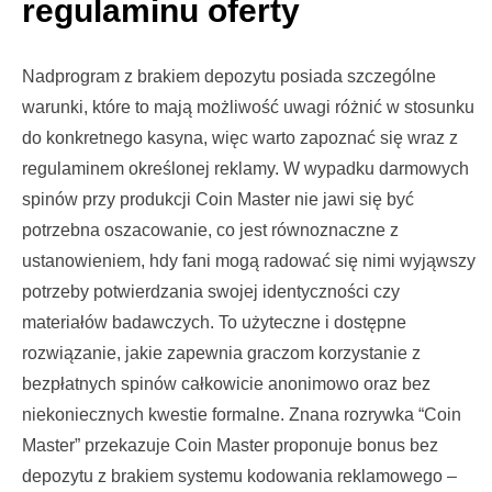
regulaminu oferty
Nadprogram z brakiem depozytu posiada szczególne
warunki, które to mają możliwość uwagi różnić w stosunku
do konkretnego kasyna, więc warto zapoznać się wraz z
regulaminem określonej reklamy. W wypadku darmowych
spinów przy produkcji Coin Master nie jawi się być
potrzebna oszacowanie, co jest równoznaczne z
ustanowieniem, hdy fani mogą radować się nimi wyjąwszy
potrzeby potwierdzania swojej identyczności czy
materiałów badawczych. To użyteczne i dostępne
rozwiązanie, jakie zapewnia graczom korzystanie z
bezpłatnych spinów całkowicie anonimowo oraz bez
niekoniecznych kwestie formalne. Znana rozrywka “Coin
Master” przekazuje Coin Master proponuje bonus bez
depozytu z brakiem systemu kodowania reklamowego –